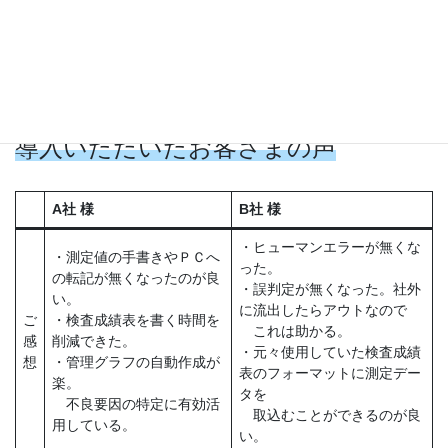
電子化と一元管理を実現
承認後の測定データへの変更ロック機能によ
る、改ざん防止
導入いただいたお客さまの声
A社 様
B社 様
・ヒューマンエラーが無くな
・測定値の手書きやＰＣへ
った。
の転記が無くなったのが良
・誤判定が無くなった。社外
い。
に流出したらアウトなので
ご
・検査成績表を書く時間を
これは助かる。
感
削減できた。
・元々使用していた検査成績
想
・管理グラフの自動作成が
表のフォーマットに測定デー
楽。
タを
不良要因の特定に有効活
取込むことができるのが良
用している。
い。